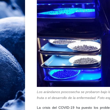
Los arándanos poscosecha se probaron bajo luz 
fruta o el desarrollo de la enfermedad. Foto e
La crisis del COVID-19 ha puesto los probl