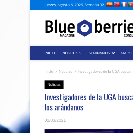
jueves, agosto 6, 2026, Semana 32
INICIO
NOSOTROS
SEMINARIOS
MARKE
Inicio
>
Noticias
>
Investigadores de la UGA buscan 
Noticias
Investigadores de la UGA busca
los arándanos
02/03/2021