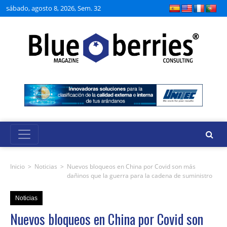
sábado, agosto 8, 2026, Sem. 32
Inicio
>
Noticias
>
Nuevos bloqueos en China por Covid son más
dañinos que la guerra para la cadena de suministro
Noticias
Nuevos bloqueos en China por Covid son