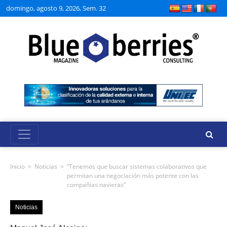
domingo, agosto 9, 2026, Sem. 32
Inicio
>
Noticias
>
“Tenemos que buscar sistemas colaborativos que
permitan una negociación más potente con las
compañías navieras”
Noticias