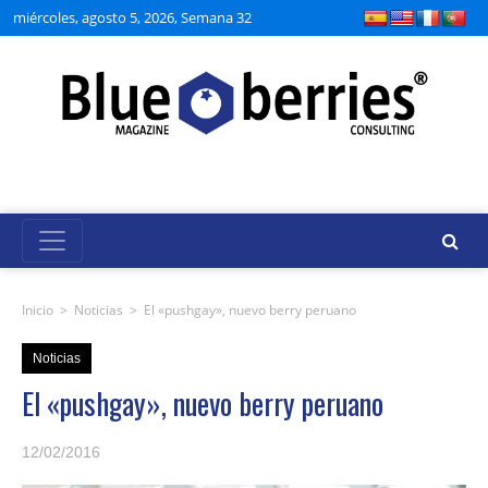
miércoles, agosto 5, 2026, Semana 32
Inicio
>
Noticias
>
El «pushgay», nuevo berry peruano
Noticias
El «pushgay», nuevo berry peruano
12/02/2016