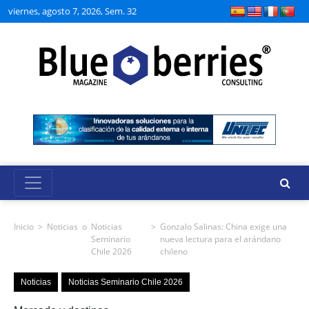
viernes, agosto 7, 2026, Sem. 32
Inicio
>
Noticias
o
Noticias
>
Gonzalo Salinas: China exige una
Seminario
nueva lectura para el arándano
Chile 2026
chileno
Noticias
Noticias Seminario Chile 2026