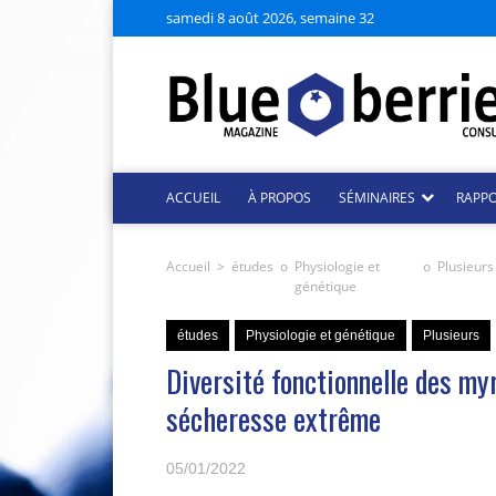
samedi 8 août 2026, semaine 32
ACCUEIL
À PROPOS
SÉMINAIRES
RAPP
Accueil
>
études
o
Physiologie et
o
Plusieurs
génétique
études
Physiologie et génétique
Plusieurs
Diversité fonctionnelle des myr
sécheresse extrême
05/01/2022