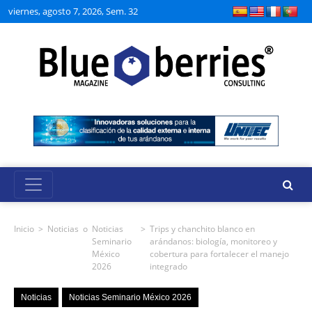
viernes, agosto 7, 2026, Sem. 32
Inicio
>
Noticias
o
Noticias
>
Trips y chanchito blanco en
Seminario
arándanos: biología, monitoreo y
México
cobertura para fortalecer el manejo
2026
integrado
Noticias
Noticias Seminario México 2026